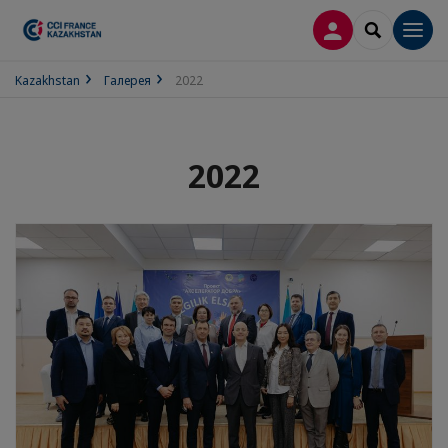
ВХОД
SEARCH
Men
Kazakhstan
Галерея
2022
2022