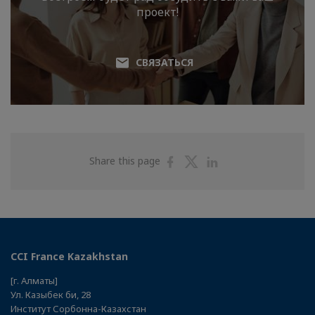
проект!
СВЯЗАТЬСЯ
Share
Share
Share
Share this page
on
on
on
Facebook
Twitter
Linkedin
CCI France Kazakhstan
[г. Алматы]
Ул. Казыбек би, 28
Институт Сорбонна-Казахстан