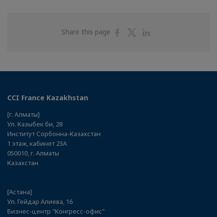
Share
Share
Share
Share this page
on
on
on
Facebook
Twitter
Linkedin
CCI France Kazakhstan
[г. Алматы]
Ул. Казыбек би, 28
Институт Сорбонна-Казахстан
1 этаж, кабинет 23А
050010, г. Алматы
Казахстан
[Астана]
Ул. Гейдар Алиева, 16
Бизнес-центр "Конгресс-офис"