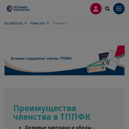
ВХОД
SEARCH
Men
Kazakhstan
Членство
Почему?
Преимущества
членства в ТППФК
Деловые завтраки и обеды
–