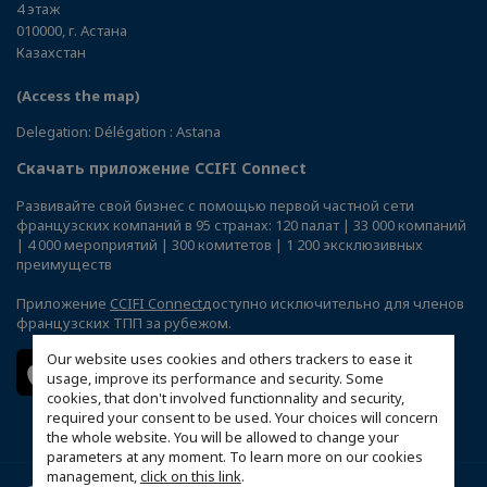
4 этаж
010000, г. Астана
Казахстан
(Access the map)
Delegation: Délégation : Astana
Скачать приложение CCIFI Connect
Развивайте свой бизнес с помощью первой частной сети
французских компаний в 95 странах: 120 палат | 33 000 компаний
| 4 000 мероприятий | 300 комитетов | 1 200 эксклюзивных
преимуществ
Приложение
CCIFI Connect
доступно исключительно для членов
французских ТПП за рубежом.
Our website uses cookies and others trackers to ease it
usage, improve its performance and security. Some
cookies, that don't involved functionnality and security,
required your consent to be used. Your choices will concern
the whole website. You will be allowed to change your
parameters at any moment. To learn more on our cookies
management,
click on this link
.