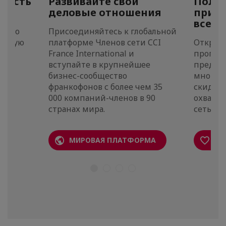
мость
Развивайте свои
Польз
деловые отношения
приви
всему
ес по
Присоединяйтесь к глобальной
еловую
платформе Членов сети CCI
Откройт
France International и
програм
вступайте в крупнейшее
предост
бизнес-сообщество
многим
франкофонов с более чем 35
скидкам
000 компаний-членов в 90
охваче
странах мира.
сетью CC
МИРОВАЯ ПЛАТФОРМА
ПР