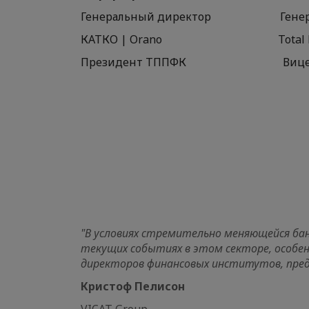
Генеральный дир
КАТКО | Orano Total E&P 
Президент ТППФК 
"В условиях стремительно меняющейся ба
текущих событиях в этом секторе, особен
директоров финансовых институтов, пред
Кристо