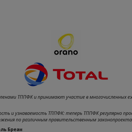
членами ТППФК и принимают участие в многочисленных еж
ность и узнаваемость ТППФК: теперь ТППФК регулярно про
ожения по различным правительственным законопроекта
с Паскаль Бреан