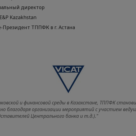
ектор Генеральный дире
Kazakhstan
Вице-Президент ТППФК в
нковской и финансовой среды в Казахстане, ТППФК стан
но благодаря организации мероприятий с участием ведущ
ставителей Центрального банка и т.д.)."
ф Пелисо