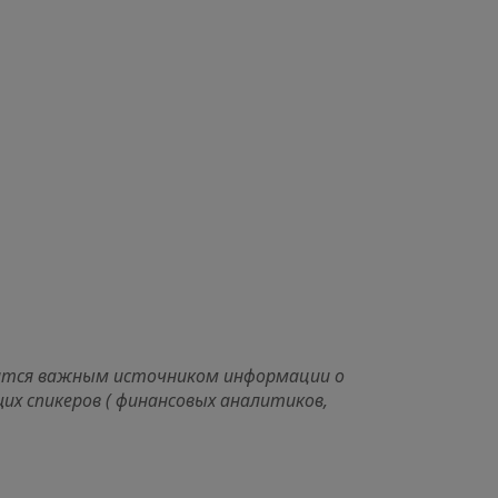
ктор
 г. Астана
овится важным источником информации о
их спикеров ( финансовых аналитиков,
н