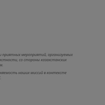
ор
аты
 и приятных мероприятий, организуемых
частности, со стороны казахстанских
м.
олняемость наших миссий в контексте
.