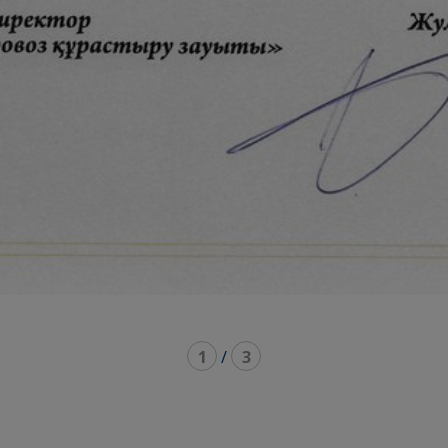
1
/
3