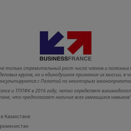
T Group
вый директ
идент в г. Алм
 не только стремительный рост числа членов и полезных
деловых кругов, но и единодушное признание их миссии, в 
консультируются с Палатой по некоторым законопроекта
France и ТППФК в 2016 году, четко определяет взаимодоп
тане, что предполагает наличие всех имеющихся навыков"
амас
 в Казахстане
Туркменистан