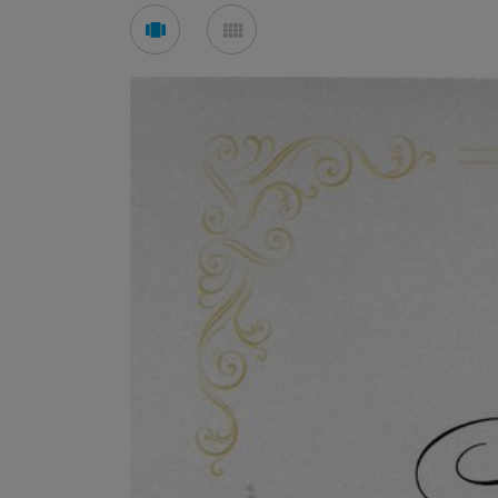
See
See
carousel
mosaic
mode
mode