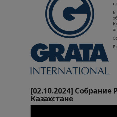
п
В
о
К
о
С
Р
[02.10.2024] Собрание 
Казахстане