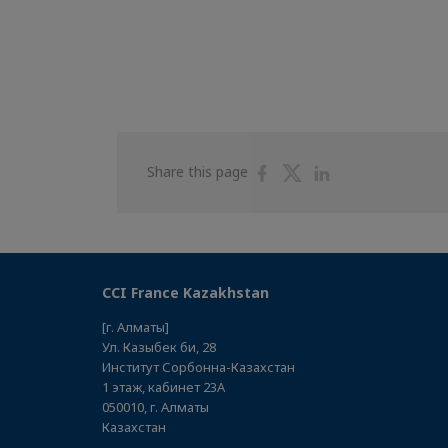
Share
Share
Share
Share this page
on
on
on
Facebook
Twitter
Linkedin
CCI France Kazakhstan
[г. Алматы]
Ул. Казыбек би, 28
Институт Сорбонна-Казахстан
1 этаж, кабинет 23А
050010, г. Алматы
Казахстан