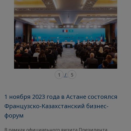
carousel
mosaïque
1
/
5
1 ноября 2023 года в Астане состоялся
Французско-Казахстанский бизнес-
форум
В рамках официального визита Президента