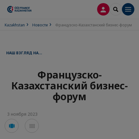
ВХОД
SEARCH
Men
Kazakhstan
Новости
Французско-Казахстанский бизнес-форум
НАШ ВЗГЛЯД НА...
Французско-
Казахстанский бизнес-
форум
3 ноября 2023
Voir
Voir
en
en
mode
mode