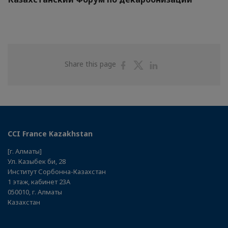
Share
Share
Share
Share this page
on
on
on
Facebook
Twitter
Linkedin
CCI France Kazakhstan
[г. Алматы]
Ул. Казыбек би, 28
Институт Сорбонна-Казахстан
1 этаж, кабинет 23А
050010, г. Алматы
Казахстан