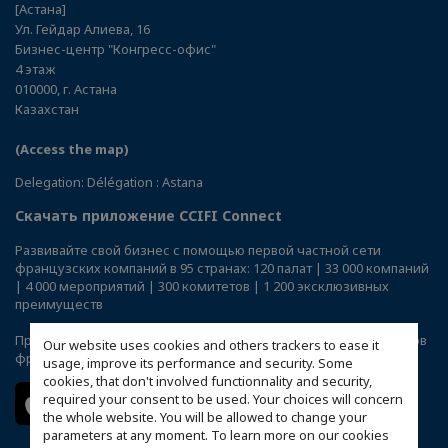
[Астана]
Ул. Гейдар Алиева, 16
Бизнес-центр "Конгресс-офис"
4 этаж
010000, г. Астана
Казахстан
(Access the map)
Delegation: Délégation : Astana
Скачать приложение CCIFI Connect
Развивайте свой бизнес с помощью первой частной сети
французских компаний в 95 странах: 120 палат | 33 000 компаний
| 4 000 мероприятий | 300 комитетов | 1 200 эксклюзивных
преимуществ
Приложение
CCIFI Connect
доступно исключительно для членов
Our website uses cookies and others trackers to ease it
французских ТПП за рубежом.
usage, improve its performance and security. Some
cookies, that don't involved functionnality and security,
required your consent to be used. Your choices will concern
the whole website. You will be allowed to change your
parameters at any moment. To learn more on our cookies