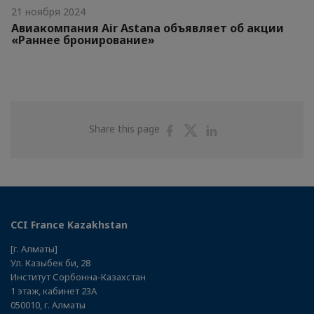
21 ноября 2024
Авиакомпания Air Astana объявляет об акции
«Раннее бронирование»
Share
Share
Share
Share this page
on
on
on
Facebook
Twitter
Linkedin
CCI France Kazakhstan
[г. Алматы]
Ул. Казыбек би, 28
Институт Сорбонна-Казахстан
1 этаж, кабинет 23А
050010, г. Алматы