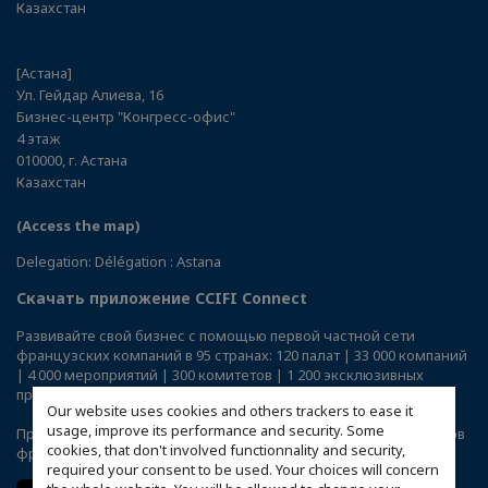
Казахстан
[Астана]
Ул. Гейдар Алиева, 16
Бизнес-центр "Конгресс-офис"
4 этаж
010000, г. Астана
Казахстан
(Access the map)
Delegation: Délégation : Astana
Скачать приложение CCIFI Connect
Развивайте свой бизнес с помощью первой частной сети
французских компаний в 95 странах: 120 палат | 33 000 компаний
| 4 000 мероприятий | 300 комитетов | 1 200 эксклюзивных
преимуществ
Our website uses cookies and others trackers to ease it
usage, improve its performance and security. Some
Приложение
CCIFI Connect
доступно исключительно для членов
cookies, that don't involved functionnality and security,
французских ТПП за рубежом.
required your consent to be used. Your choices will concern