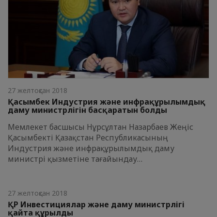
27 желтоқсан 2018
Қасымбек Индустрия және инфрақұрылымдық
даму министрлігін басқаратын болды
Мемлекет басшысы Нұрсұлтан Назарбаев Жеңіс
Қасымбекті Қазақстан Республикасының
Индустрия және инфрақұрылымдық даму
министрі қызметіне тағайындау…
27 желтоқсан 2018
ҚР Инвестициялар және даму министрлігі
қайта құрылды