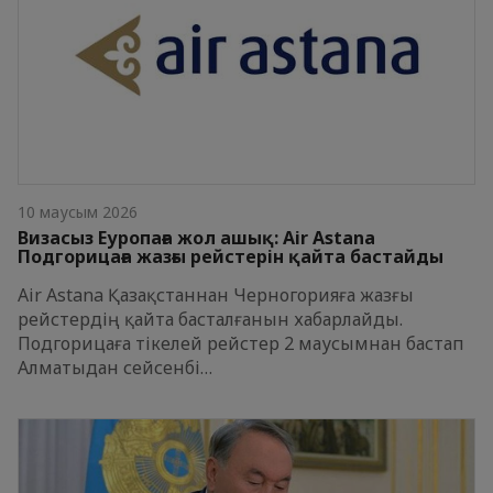
10 маусым 2026
Визасыз Еуропаға жол ашық: Air Astana
Подгорицаға жазғы рейстерін қайта бастайды
Air Astana Қазақстаннан Черногорияға жазғы
рейстердің қайта басталғанын хабарлайды.
Подгорицаға тікелей рейстер 2 маусымнан бастап
Алматыдан сейсенбі…