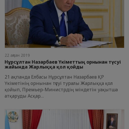
22 ақпан 2019
Нұрсұлтан Назарбаев Үкіметтың орнынан түсуі
жайында Жарлыққа қол қойды
21 ақпанда Елбасы Нұрсұлтан Назарбаев ҚР
Үкіметінің орнынан түсуі туралы Жарлыққа қол
қойып, Премьер-Министрдің міндетін уақытша
атқаруды Асқар…