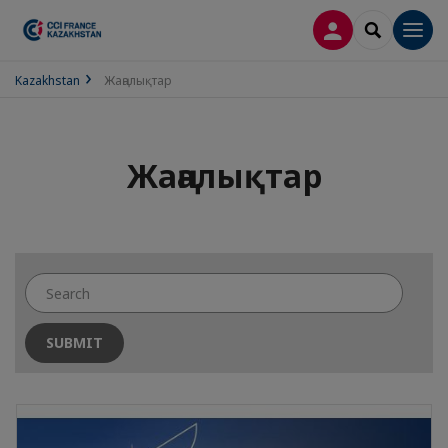
LOG IN
SEARCH
Men
Kazakhstan
Жаңалықтар
Жаңалықтар