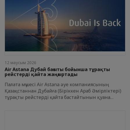
12 маусым 2026
Air Astana Дубай бағыты бойынша тұрақты
рейстерді қайта жаңғыртады
Палата мүшесі Air Astana әуе компаниясының
Қазақстаннан Дубайға (Біріккен Араб Әмірліктері)
тұрақты рейстерді қайта бастайтынын қуана…