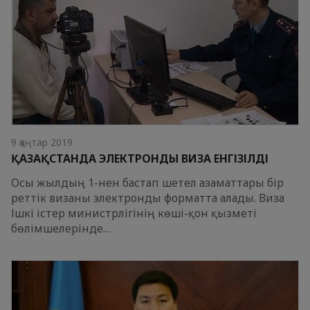
9 қаңтар 2019
ҚАЗАҚСТАНДА ЭЛЕКТРОНДЫ ВИЗА ЕНГІЗІЛДІ
Осы жылдың 1-нен бастап шетел азаматтары бір
реттік визаны электронды форматта алады. Виза
Ішкі істер министрлігінің көші-қон қызметі
бөлімшелерінде…