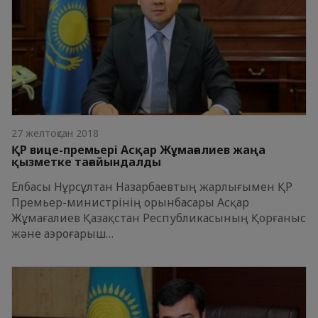
27 желтоқсан 2018
ҚР вице-премьері Асқар Жұмағалиев жаңа
қызметке тағайындалды
Елбасы Нұрсұлтан Назарбаевтың жарлығымен ҚР
Премьер-министрінің орынбасары Асқар
Жұмағалиев Қазақстан Республикасының Қорғаныс
және аэроғарыш…