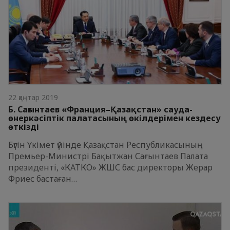
22 қаңтар 2019
Б. Сағынтаев «Франция–Қазақстан» сауда-
өнеркәсіптік палатасының өкілдерімен кездесу
өткізді
Бүгін Үкімет үйінде Қазақстан Республикасының
Премьер-Министрі Бақытжан Сағынтаев Палата
президенті, «КАТКО» ЖШС бас директоры Жерар
Фриес бастаған…