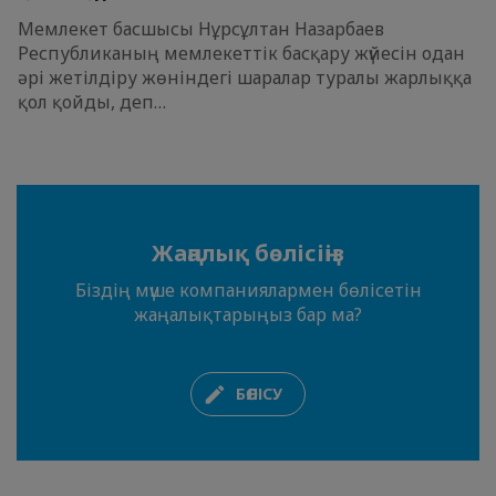
Мемлекет басшысы Нұрсұлтан Назарбаев
Республиканың мемлекеттік басқару жүйесін одан
әрі жетілдіру жөніндегі шаралар туралы жарлыққа
қол қойды, деп…
Жаңалық бөлісіңіз
Біздің мүше компаниялармен бөлісетін
жаңалықтарыңыз бар ма?
БӨЛІСУ