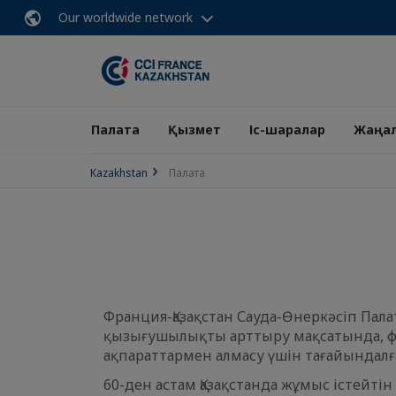
Our worldwide network
Палата
Қызмет
Іс-шаралар
Жаңа
Kazakhstan
Палата
Франция-Қазақстан Сауда-Өнеркәсіп Пала
қызығушылықты арттыру мақсатында, фр
ақпараттармен алмасу үшін тағайындал
60-ден астам Қазақстанда жұмыс істейті