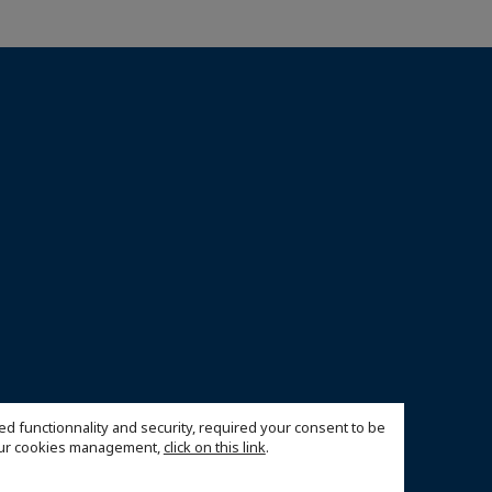
ed functionnality and security, required your consent to be
 our cookies management,
click on this link
.