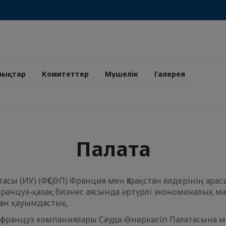
лықтар
Комитеттер
Мүшелік
Галерея
Палата
тасы (ИУ) (ФҚСӨП) Франция мен Қазақстан елдерінің ар
анцуз-қазақ бизнес аясында әртүрлі экономикалық м
ған қауымдастық.
н француз компаниялары Сауда-Өнеркәсіп Палатасына м