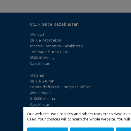
CCI France Kazakhstan
[Almaty]
28 rue Kazybek Bi
Institut Sorbonne-Kazakhstan
1er étage-bureau 23A
050010 Almaty
Kazakhstan
[Astana]
48 rue Sauran
Centre d'affaires "Congress office"
4ème étage
010000 Astana
Kazakhstan
(Access the map)
Our website uses cookies and others trackers to ease it us
used. Your choices will concern the whole website. You w
Delegation: Délégation : Astana