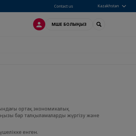
Kazakhstan
Contact us
LOG IN
SEARCH
МҮШЕ БОЛЫҢЫЗ
асындағы ортақ экономикалық
аңызы бар талқыламаларды жүргізу және
үшелікке енген.