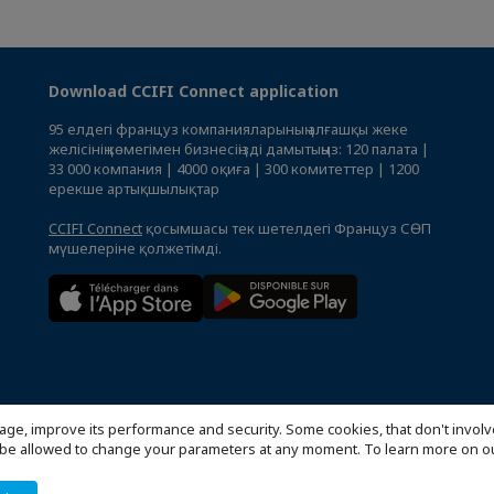
Download CCIFI Connect application
95 елдегі француз компанияларының алғашқы жеке
желісінің көмегімен бизнесіңізді дамытыңыз: 120 палата |
33 000 компания | 4000 оқиға | 300 комитеттер | 1200
ерекше артықшылықтар
CCIFI Connect
қосымшасы тек шетелдегі Француз СӨП
мүшелеріне қолжетімді.
age, improve its performance and security. Some cookies, that don't involv
ill be allowed to change your parameters at any moment. To learn more on