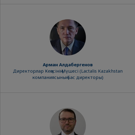
Арман Алдабергенов
Директорлар Кеңесінің Мүшесі (Lactalis Kazakhstan
компаниясының Бас директоры)