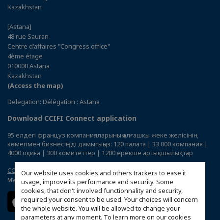
Kazakhstan
[Astana]
48 rue Sauran
Centre d'affaires "Congress office"
4ème étage
010000 Astana
Kazakhstan
(Access the map)
Delegation: Délégation : Astana
Download CCIFI Connect application
95 елдегі француз компанияларының алғашқы жеке желісінің
көмегімен бизнесіңізді дамытыңыз: 120 палата | 33 000 компания |
4000 оқиға | 300 комитеттер | 1200 ерекше артықшылықтар
CCIFI Connect
қосымшасы тек шетелдегі Француз СӨП
Our website uses cookies and others trackers to ease it
мүшелеріне қолжетімді.
usage, improve its performance and security. Some
cookies, that don't involved functionnality and security,
required your consent to be used. Your choices will concern
the whole website. You will be allowed to change your
parameters at any moment. To learn more on our cookies