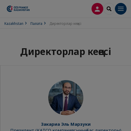
LOG IN
SEARCH
Men
Kazakhstan
Палата
Директорлар кеңесі
Директорлар кеңесі
Закариа Эль Марзуки
Президент (KATCO компаниясының Бас директоры)