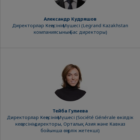
Александр Кудряшов
Директорлар Кеңесінің Мүшесі (Legrand Kazakhstan
компаниясының Бас директоры)
Тейба Гулиева
Директорлар Кеңесінің Мүшесі (Société Générale өкілдік
кеңсесінің директоры, Орталық Азия және Кавказ
бойынша өңірлік жетекші)