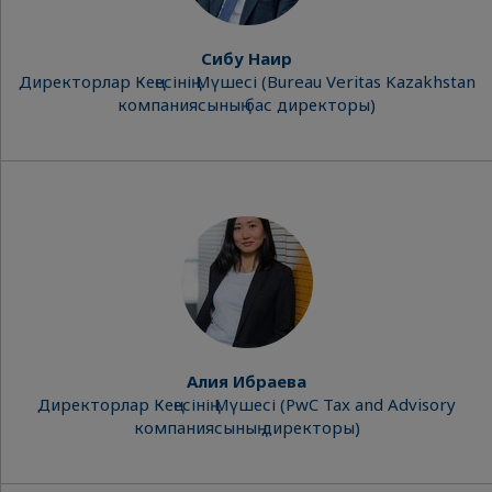
Сибу Наир
Директорлар Кеңесінің Мүшесі (Bureau Veritas Kazakhstan
компаниясының бас директоры)
Алия Ибраева
Директорлар Кеңесінің Мүшесі (PwC Tax and Advisory
компаниясының директоры)