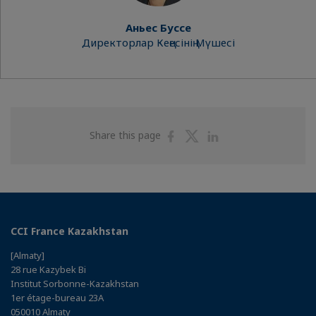
Аньес Буссе
Директорлар Кеңесінің Мүшесі
Share
Share
Share
Share this page
on
on
on
Facebook
Twitter
Linkedin
CCI France Kazakhstan
[Almaty]
28 rue Kazybek Bi
Institut Sorbonne-Kazakhstan
1er étage-bureau 23A
050010 Almaty