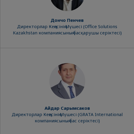
Дончо Пенчев
Директорлар Кеңесінің Мүшесі (Office Solutions
Kazakhstan компаниясының басқарушы серіктесі)
Айдар Сарымсаков
Директорлар Кеңесінің Мүшесі (GRATA International
компаниясының бас серіктесі)