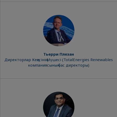
Тьерри Плезан
Директорлар Кеңесінің Мүшесі (TotalEnergies Renewables
компаниясының бас директоры)