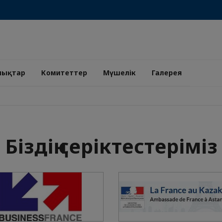
лықтар
Комитеттер
Мүшелік
Галерея
Біздің серіктестеріміз