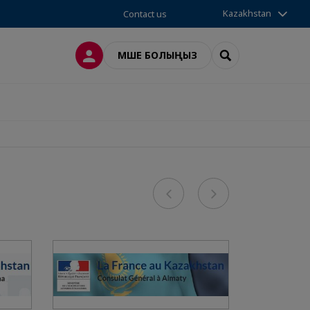
Kazakhstan
Contact us
LOG IN
SEARCH
МҮШЕ БОЛЫҢЫЗ
Previous
Next