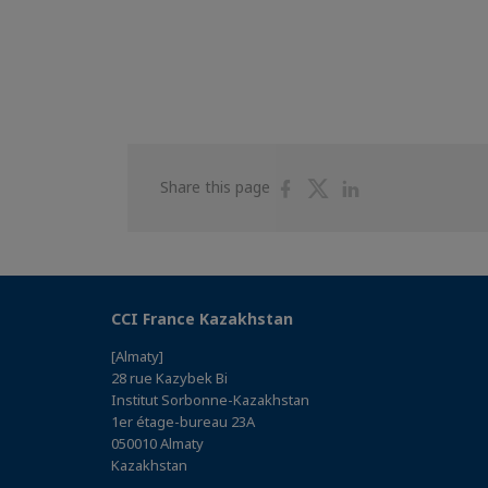
Share
Share
Share
Share this page
on
on
on
Facebook
Twitter
Linkedin
CCI France Kazakhstan
[Almaty]
28 rue Kazybek Bi
Institut Sorbonne-Kazakhstan
1er étage-bureau 23A
050010 Almaty
Kazakhstan