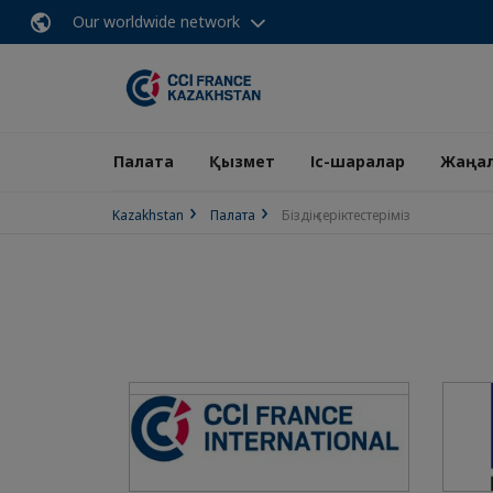
Our worldwide network
Палата
Қызмет
Іс-шаралар
Жаңа
Kazakhstan
Палата
Біздің серіктестеріміз