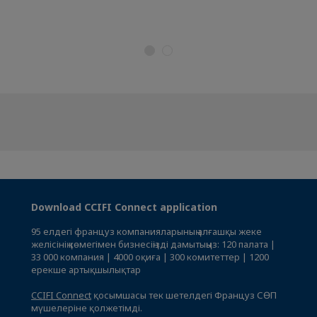
Download CCIFI Connect application
95 елдегі француз компанияларының алғашқы жеке
желісінің көмегімен бизнесіңізді дамытыңыз: 120 палата |
33 000 компания | 4000 оқиға | 300 комитеттер | 1200
ерекше артықшылықтар
CCIFI Connect
қосымшасы тек шетелдегі Француз СӨП
мүшелеріне қолжетімді.