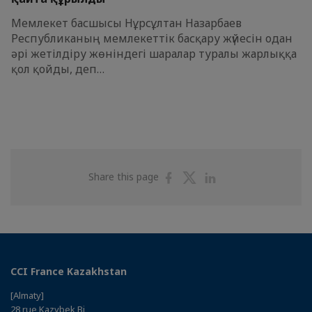
Мемлекет басшысы Нұрсұлтан Назарбаев
Республиканың мемлекеттік басқару жүйесін одан
әрі жетілдіру жөніндегі шаралар туралы жарлыққа
қол қойды, деп…
Share
Share
Share
Share this page
on
on
on
Facebook
Twitter
Linkedin
CCI France Kazakhstan
[Almaty]
28 rue Kazybek Bi