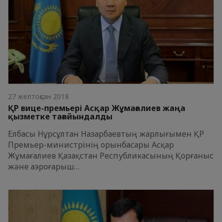
27 желтоқсан 2018
ҚР вице-премьері Асқар Жұмағалиев жаңа
қызметке тағайындалды
Елбасы Нұрсұлтан Назарбаевтың жарлығымен ҚР
Премьер-министрінің орынбасары Асқар
Жұмағалиев Қазақстан Республикасының Қорғаныс
және аэроғарыш…