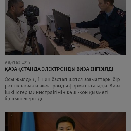
9 қаңтар 2019
ҚАЗАҚСТАНДА ЭЛЕКТРОНДЫ ВИЗА ЕНГІЗІЛДІ
Осы жылдың 1-нен бастап шетел азаматтары бір
реттік визаны электронды форматта алады. Виза
Ішкі істер министрлігінің көші-қон қызметі
бөлімшелерінде…