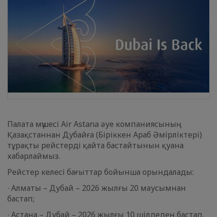
Палата мүшесі Air Astana әуе компаниясының
Қазақстаннан Дубайға (Біріккен Араб Әмірліктері)
тұрақты рейстерді қайта бастайтынын қуана
хабарлаймыз.
Рейстер келесі бағыттар бойынша орындалады:
∙ Алматы – Дубай – 2026 жылғы 20 маусымнан
бастап;
∙ Астана – Дубай – 2026 жылғы 10 шілдеден бастап.