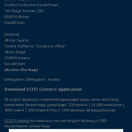
Institut Sorbonne-Kazakhstan
1er étage-bureau 23A
050010 Almaty
Kazakhstan
[Astana]
48 rue Sauran
Centre d'affaires "Congress office"
4ème étage
010000 Astana
Kazakhstan
(Access the map)
Delegation: Délégation : Astana
Download CCIFI Connect application
95 елдегі француз компанияларының алғашқы жеке желісінің
көмегімен бизнесіңізді дамытыңыз: 120 палата | 33 000 компания |
4000 оқиға | 300 комитеттер | 1200 ерекше артықшылықтар
CCIFI Connect
қосымшасы тек шетелдегі Француз СӨП
мүшелеріне қолжетімді.