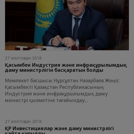
27 желтоқсан 2018
Қасымбек Индустрия және инфрақұрылымдық
даму министрлігін басқаратын болды
Мемлекет басшысы Нұрсұлтан Назарбаев Жеңіс
Қасымбекті Қазақстан Республикасының
Индустрия және инфрақұрылымдық даму
министрі қызметіне тағайындау…
27 желтоқсан 2018
ҚР Инвестициялар және даму министрлігі
қайта құрылды