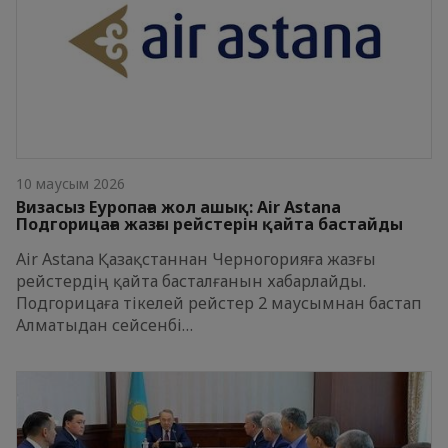
10 маусым 2026
Визасыз Еуропаға жол ашық: Air Astana
Подгорицаға жазғы рейстерін қайта бастайды
Air Astana Қазақстаннан Черногорияға жазғы
рейстердің қайта басталғанын хабарлайды.
Подгорицаға тікелей рейстер 2 маусымнан бастап
Алматыдан сейсенбі…