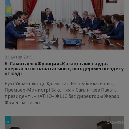
22 қаңтар 2019
Б. Сағынтаев «Франция–Қазақстан» сауда-
өнеркәсіптік палатасының өкілдерімен кездесу
өткізді
Бүгін Үкімет үйінде Қазақстан Республикасының
Премьер-Министрі Бақытжан Сағынтаев Палата
президенті, «КАТКО» ЖШС бас директоры Жерар
Фриес бастаған…