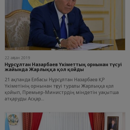
22 ақпан 2019
Нұрсұлтан Назарбаев Үкіметтың орнынан түсуі
жайында Жарлыққа қол қойды
21 ақпанда Елбасы Нұрсұлтан Назарбаев ҚР
Үкіметінің орнынан түсуі туралы Жарлыққа қол
қойып, Премьер-Министрдің міндетін уақытша
атқаруды Асқар…