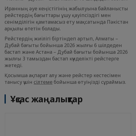
Иранның әуе кеңістігінің жабылуына байланысты
рейстердің бағыттары ұшу қауіпсіздігі мен
сенімділігін қамтамасыз ету мақсатында Пәкістан
арқылы өтетін болады.
Рейстердің жиілігі біртіндеп артып, Алматы –
Дубай бағыты бойынша 2026 жылғы 6 шілдеден
бастап және Астана – Дубай бағыты бойынша 2026
жылғы 3 тамыздан бастап күнделікті рейстерге
жетеді.
Қосымша ақпарат алу және рейстер кестесімен
танысу үшін
сілтеме
бойынша өтуіңізді сұраймыз.
Ұқсас жаңалықтар