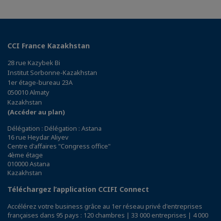
CCI France Kazakhstan
28 rue Kazybek Bi
Institut Sorbonne-Kazakhstan
1er étage-bureau 23A
050010 Almaty
Kazakhstan
(Accéder au plan)
Délégation : Délégation : Astana
16 rue Heydar Aliyev
Centre d'affaires "Congress office"
4ème étage
010000 Astana
Kazakhstan
Téléchargez l’application CCIFI Connect
Accélérez votre business grâce au 1er réseau privé d'entreprises
françaises dans 95 pays : 120 chambres | 33 000 entreprises | 4 000