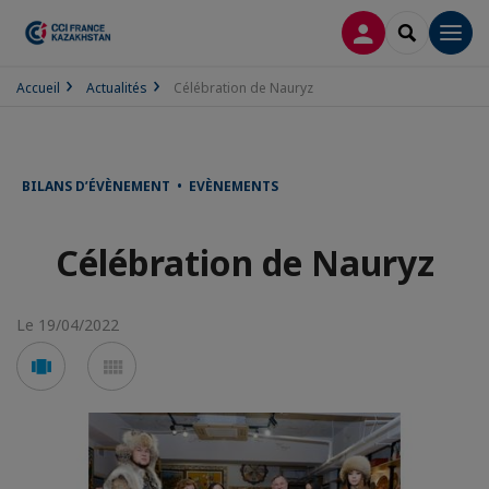
CONNEXION
RECHERCH
Men
Accueil
Actualités
Célébration de Nauryz
BILANS D’ÉVÈNEMENT • EVÈNEMENTS
Célébration de Nauryz
Le 19/04/2022
Voir
Voir
en
en
mode
mode
carousel
mosaïque