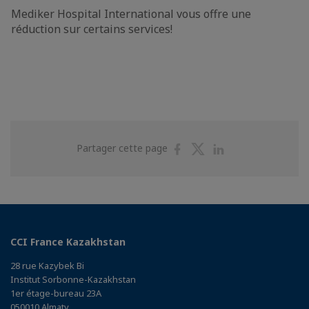
Mediker Hospital International vous offre une
réduction sur certains services!
Partager
Partager
Partager
Partager cette page
sur
sur
sur
Facebook
Twitter
Linkedin
CCI France Kazakhstan
28 rue Kazybek Bi
Institut Sorbonne-Kazakhstan
1er étage-bureau 23A
050010 Almaty