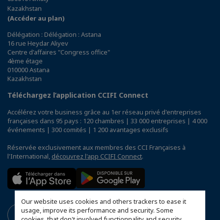
Kazakhstan
(Accéder au plan)
Délégation : Délégation : Astana
16 rue Heydar Aliyev
Centre d'affaires "Congress office"
4ème étage
010000 Astana
Kazakhstan
Téléchargez l’application CCIFI Connect
Accélérez votre business grâce au 1er réseau privé d'entreprises
françaises dans 95 pays : 120 chambres | 33 000 entreprises | 4 000
événements | 300 comités | 1 200 avantages exclusifs
Réservée exclusivement aux membres des CCI Françaises à
l'International,
découvrez l'app CCIFI Connect
.
Our website uses cookies and others trackers to ease it
usage, improve its performance and security. Some
cookies, that don't involved functionnality and security,