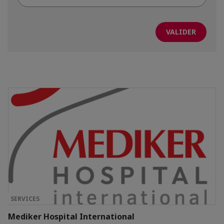
mot-
clé
SERVICES
Mediker Hospital International