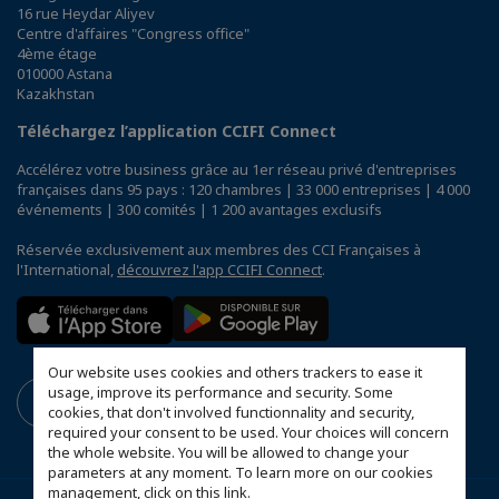
16 rue Heydar Aliyev
Centre d'affaires "Congress office"
4ème étage
010000 Astana
Kazakhstan
Téléchargez l’application CCIFI Connect
Accélérez votre business grâce au 1er réseau privé d'entreprises
françaises dans 95 pays : 120 chambres | 33 000 entreprises | 4 000
événements | 300 comités | 1 200 avantages exclusifs
Réservée exclusivement aux membres des CCI Françaises à
l'International,
découvrez l'app CCIFI Connect
.
Our website uses cookies and others trackers to ease it
usage, improve its performance and security. Some
cookies, that don't involved functionnality and security,
required your consent to be used. Your choices will concern
the whole website. You will be allowed to change your
parameters at any moment. To learn more on our cookies
management,
click on this link
.