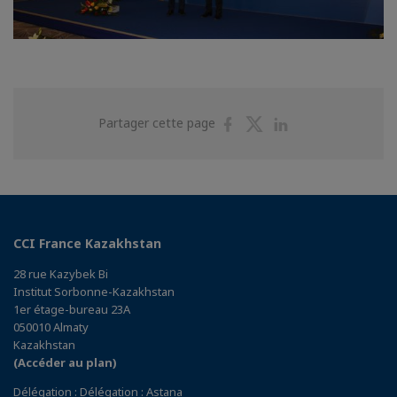
Partager
Partager
Partager
Partager cette page
sur
sur
sur
Facebook
Twitter
Linkedin
CCI France Kazakhstan
28 rue Kazybek Bi
Institut Sorbonne-Kazakhstan
1er étage-bureau 23A
050010 Almaty
Kazakhstan
(Accéder au plan)
Délégation : Délégation : Astana