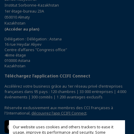
Institut Sorbonne-Kazakhstan
1er étage-bureau 23A
050010 Almaty
Kazakhstan
(Accéder au plan)
Délégation : Délégation : Astana
16 rue Heydar Aliyev
Centre d'affaires "Congress office"
4ème étage
010000 Astana
Kazakhstan
Téléchargez l’application CCIFI Connect
Accélérez votre business grâce au 1er réseau privé d'entreprises
françaises dans 95 pays : 120 chambres | 33 000 entreprises | 4 000
événements | 300 comités | 1 200 avantages exclusifs
Réservée exclusivement aux membres des CCI Françaises à
l'International,
découvrez l'app CCIFI Connect
.
Our website uses cookies and others trackers to ease it
usage, improve its performance and security. Some