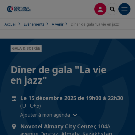
CONNEXION
RECHERCH
Men
Accueil
Evènements
A venir
Dîner de gala "La vie en jazz"
GALA & SOIRÉE
Dîner de gala "La vie
en jazz"
Le 15 décembre 2025 de 19h00 à 22h30
(UTC+5)
Ajouter à mon agenda
Novotel Almaty City Center,
104A
avenue Dostyk, Almaty, Kazakhstan