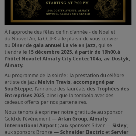
À l'approche des fêtes de fin d'année - de Noël et
du Nouvel An, la CCIFK a le plaisir de vous convier
au
Dîner de gala annuel La vie en jazz,
qui se
tiendra
le 15 décembre 2025, à partir de 19h00,à
l'hôtel Novotel Almaty City Center,104a, av. Dostyk,
Almaty.
Au programme de la soirée : la prestation du célèbre
artiste de jazz
Melvin Travis, accompagné par
SoulSteppe
, l’annonce des lauréats
des Trophées des
Entreprises 2025
, ainsi que la tombola avec des
cadeaux offerts par nos partenaires.
Nous tenons à exprimer notre gratitude au sponsor
Gold de l’événement —
Arlan Group
,
Almaty
International Airport
; aux sponsors Silver —
Sisley
;
aux sponsors Bronze —
Schneider Electric
et
Servier