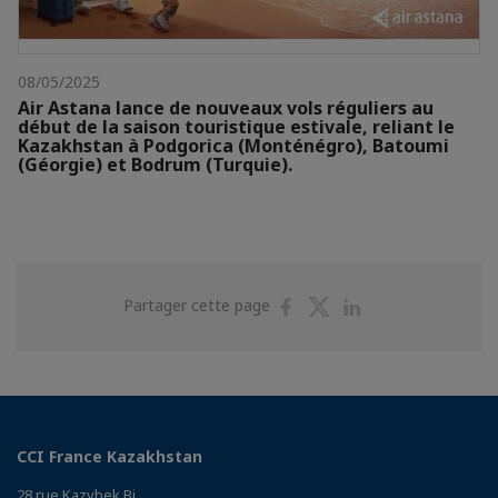
08/05/2025
Air Astana lance de nouveaux vols réguliers au
début de la saison touristique estivale, reliant le
Kazakhstan à Podgorica (Monténégro), Batoumi
(Géorgie) et Bodrum (Turquie).
Partager
Partager
Partager
Partager cette page
sur
sur
sur
Facebook
Twitter
Linkedin
CCI France Kazakhstan
28 rue Kazybek Bi